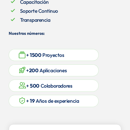
check_small
Capacitación
check_small
Soporte Continuo
check_small
Transparencia
Nuestros números:
+
1500
Proyectos
+
200
Aplicaciones
+
500
Colaboradores
+
19
Años de experiencia