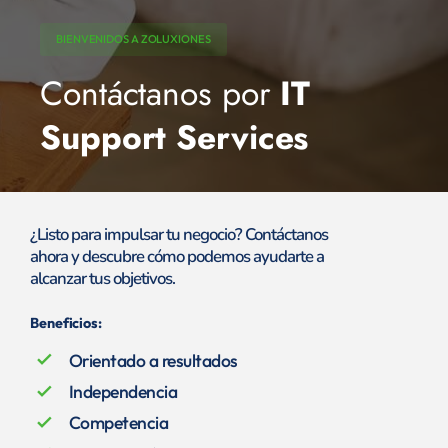
BIENVENIDOS A ZOLUXIONES
Contáctanos por
IT
Support Services
¿Listo para impulsar tu negocio? Contáctanos
ahora y descubre cómo podemos ayudarte a
alcanzar tus objetivos.
Beneficios:
check_small
Orientado a resultados
check_small
Independencia
check_small
Competencia