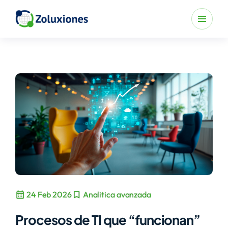
calendar_month
bookmark
24 Feb 2026
Analitica avanzada
Procesos de TI que “funcionan”