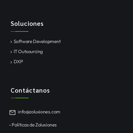
Soluciones
Software Development
IT Outsourcing
DXP
Contáctanos
mail
info@zoluxiones.com
- Políticas de Zoluxiones