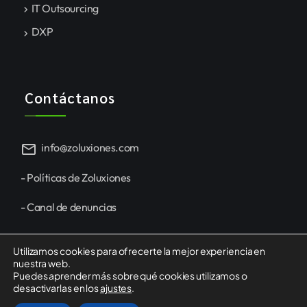
IT Outsourcing
DXP
Contáctanos
mail
info@zoluxiones.com
- Políticas de Zoluxiones
- Canal de denuncias
Utilizamos cookies para ofrecerte la mejor experiencia en
nuestra web.
Puedes aprender más sobre qué cookies utilizamos o
desactivarlas en los
ajustes
.