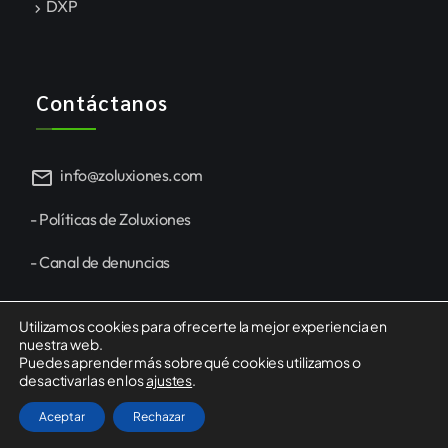
DXP
Contáctanos
mail
info@zoluxiones.com
- Políticas de Zoluxiones
- Canal de denuncias
Utilizamos cookies para ofrecerte la mejor experiencia en
nuestra web.
Puedes aprender más sobre qué cookies utilizamos o
desactivarlas en los
ajustes
.
Aceptar
Rechazar
Zoluxiones © 2025 All Right Reserved